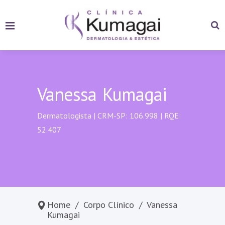
Vanessa Kumagai
Dermatologista | CRM-SP: 106.998 | RQE:
52.407
Home
/
Corpo Clínico
/
Vanessa
Kumagai