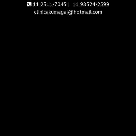
11 2311-7045
|
11 98324-2599
clinicakumagai@hotmail.com